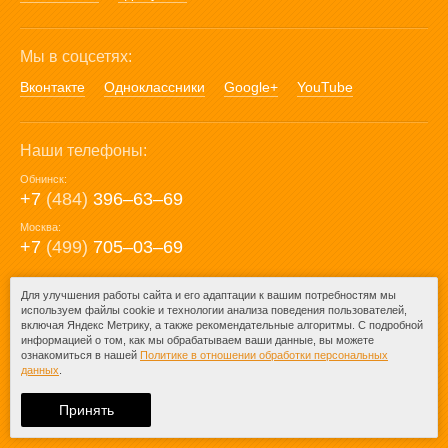
Мы в соцсетях:
Вконтакте
Одноклассники
Google+
YouTube
Наши телефоны:
Обнинск:
+7
(484)
396‒63‒69
Москва:
+7
(499)
705‒03‒69
E-mail:
Для улучшения работы сайта и его адаптации к вашим потребностям мы
используем файлы cookie и технологии анализа поведения пользователей,
mail@posuda40.ru
включая Яндекс Метрику, а также рекомендательные алгоритмы. С подробной
информацией о том, как мы обрабатываем ваши данные, вы можете
ознакомиться в нашей
Политике в отношении обработки персональных
данных
.
© 2009-2026 – Posuda40.ru.
При любом копировании информации
Принять
ссылка на
Posuda40.ru
обязательна.