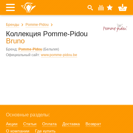
Бренды
Pomme-Pidou
Коллекция Pomme-Pidou
Bruno
Бренд:
Pomme-Pidou
(Бельгия)
Официальный сайт:
www.pomme-pidou.be
Основные разделы:
Акции
Статьи
Оплата
Доставка
Возврат
О компании
Где купить