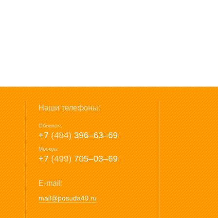
Наши телефоны:
Обнинск:
+7
(484)
396‒63‒69
Москва:
+7
(499)
705‒03‒69
E-mail:
mail@posuda40.ru