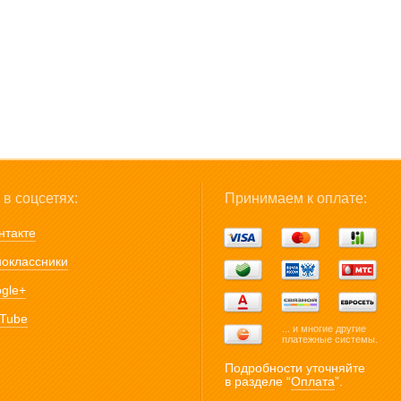
в соцсетях:
Принимаем к оплате:
нтакте
оклассники
gle+
Tube
... и многие другие
платежные системы.
Подробности уточняйте
в разделе “
Оплата
”.