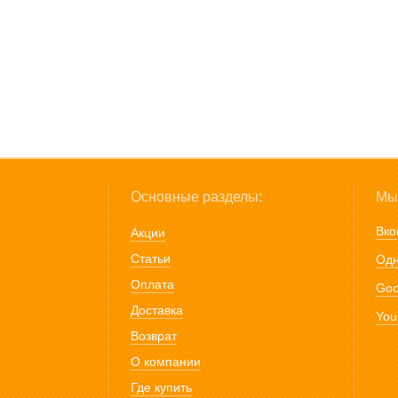
Основные разделы:
Мы 
Вко
Акции
Статьи
Одн
Оплата
Goo
Доставка
You
Возврат
О компании
Где купить