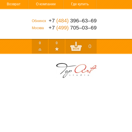
Возврат
О компании
Где купить
+7
(484)
396‒63‒69
Обнинск
+7
(499)
705‒03‒69
Москва
0
0
0