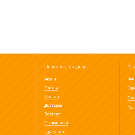
Основные разделы:
Мы 
Вко
Акции
Статьи
Одн
Оплата
Goo
Доставка
You
Возврат
О компании
Где купить