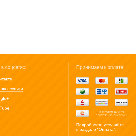
в соцсетях:
Принимаем к оплате:
нтакте
оклассники
gle+
Tube
... и многие другие
платежные системы.
Подробности уточняйте
в разделе “
Оплата
”.