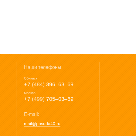
Наши телефоны:
Обнинск:
+7
(484)
396‒63‒69
Москва:
+7
(499)
705‒03‒69
E-mail:
mail@posuda40.ru