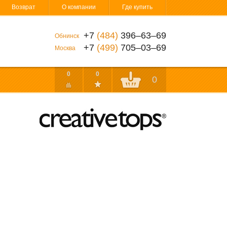
Возврат
О компании
Где купить
+7
(484)
396‒63‒69
Обнинск
+7
(499)
705‒03‒69
Москва
0
0
0