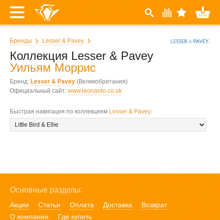
Бренды
Lesser & Pavey
Коллекция Lesser & Pavey
Уильям Моррис
Бренд:
Lesser & Pavey
(Великобритания)
Официальный сайт:
www.leonardo.co.uk
Быстрая навигация по коллекциям
Lesser & Pavey
:
Основные разделы:
Акции
Статьи
Оплата
Доставка
Возврат
О компании
Где купить