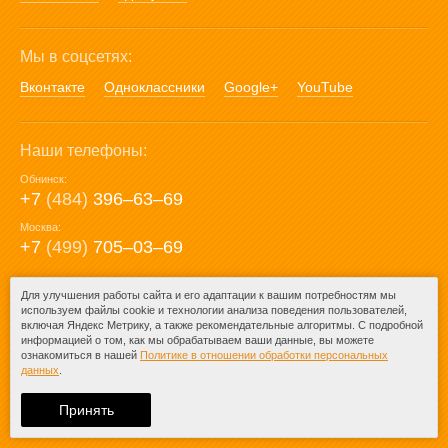
Мы в соцсетях:
Вконтакте
Одноклассники
Google+
YouTube
Наши телефоны:
Обнинск:
+7
(484)
396‒63‒69
Москва:
+7
(499)
705‒03‒69
E-mail:
Для улучшения работы сайта и его адаптации к вашим потребностям мы
используем файлы cookie и технологии анализа поведения пользователей,
mail@posuda40.ru
включая Яндекс Метрику, а также рекомендательные алгоритмы. С подробной
информацией о том, как мы обрабатываем ваши данные, вы можете
ознакомиться в нашей
Политике в отношении обработки персональных
данных
.
© 2009-2026 – Posuda40.ru.
При любом копировании информации
Принять
ссылка на
Posuda40.ru
обязательна.