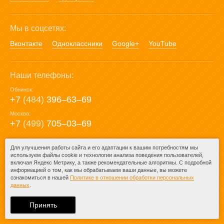
Мы в соцсетях:
Вконтакте
Одноклассники
Google+
YouTube
Наши телефоны:
Обнинск:
+7
(484)
396‒63‒69
Москва:
+7
(499)
705‒03‒69
E-mail:
Для улучшения работы сайта и его адаптации к вашим потребностям мы
используем файлы cookie и технологии анализа поведения пользователей,
mail@posuda40.ru
включая Яндекс Метрику, а также рекомендательные алгоритмы. С подробной
информацией о том, как мы обрабатываем ваши данные, вы можете
ознакомиться в нашей
Политике в отношении обработки персональных
данных
.
© 2009-2026 – Posuda40.ru.
При любом копировании информации
Принять
ссылка на
Posuda40.ru
обязательна.