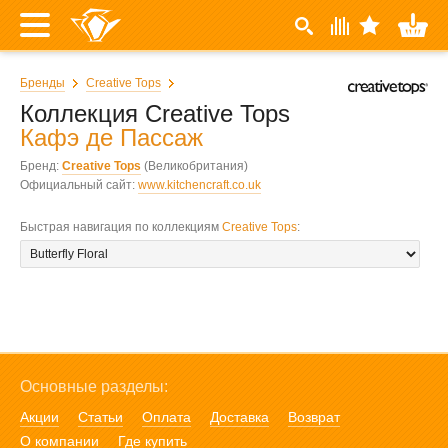
Бренды
Creative Tops
Коллекция Creative Tops
Кафэ де Пассаж
Бренд:
Creative Tops
(Великобритания)
Официальный сайт:
www.kitchencraft.co.uk
Быстрая навигация по коллекциям
Creative Tops
:
Основные разделы:
Акции
Статьи
Оплата
Доставка
Возврат
О компании
Где купить