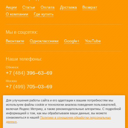
Акции
Статьи
Оплата
Доставка
Возврат
О компании
Где купить
Мы в соцсетях:
Вконтакте
Одноклассники
Google+
YouTube
Наши телефоны:
Обнинск:
+7
(484)
396‒63‒69
Москва:
+7
(499)
705‒03‒69
E-mail:
Для улучшения работы сайта и его адаптации к вашим потребностям мы
используем файлы cookie и технологии анализа поведения пользователей,
mail@posuda40.ru
включая Яндекс Метрику, а также рекомендательные алгоритмы. С подробной
информацией о том, как мы обрабатываем ваши данные, вы можете
ознакомиться в нашей
Политике в отношении обработки персональных
данных
.
© 2009-2026 – Posuda40.ru.