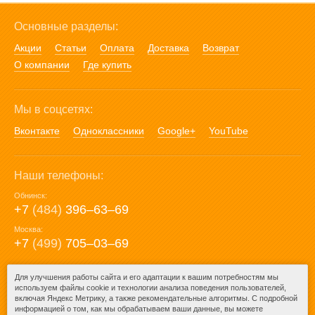
Основные разделы:
Акции
Статьи
Оплата
Доставка
Возврат
О компании
Где купить
Мы в соцсетях:
Вконтакте
Одноклассники
Google+
YouTube
Наши телефоны:
Обнинск:
+7
(484)
396‒63‒69
Москва:
+7
(499)
705‒03‒69
E-mail:
Для улучшения работы сайта и его адаптации к вашим потребностям мы
используем файлы cookie и технологии анализа поведения пользователей,
mail@posuda40.ru
включая Яндекс Метрику, а также рекомендательные алгоритмы. С подробной
информацией о том, как мы обрабатываем ваши данные, вы можете