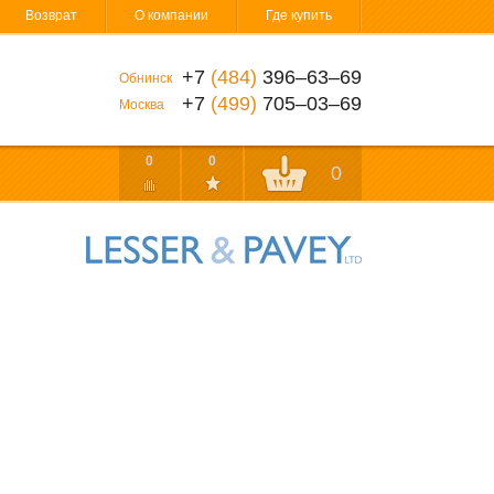
Возврат
О компании
Где купить
+7
(484)
396‒63‒69
Обнинск
+7
(499)
705‒03‒69
Москва
0
0
0