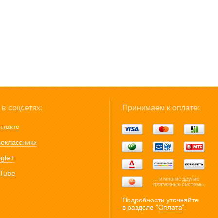
в соцсетях:
Принимаем к оплате:
нтакте
оклассники
gle+
Tube
... и многие другие
платежные системы.
Подробности уточняйте
в разделе “
Оплата
”.