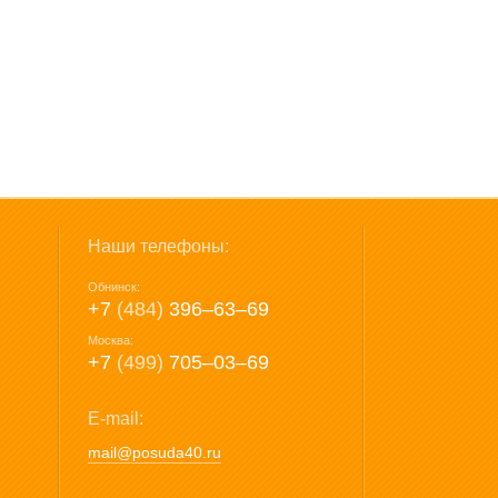
Наши телефоны:
Обнинск:
+7
(484)
396‒63‒69
Москва:
+7
(499)
705‒03‒69
E-mail:
mail@posuda40.ru