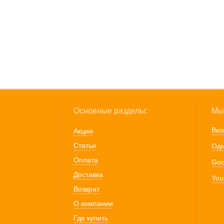
Основные разделы:
Мы 
Вко
Акции
Статьи
Одн
Оплата
Goo
Доставка
You
Возврат
О компании
Где купить