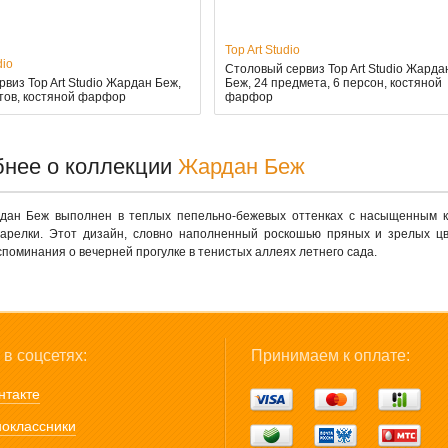
Top Art Studio
dio
Столовый сервиз Top Art Studio Жарда
виз Top Art Studio Жардан Беж,
Беж, 24 предмета, 6 персон, костяной
тов, костяной фарфор
фарфор
нее о коллекции
Жардан Беж
дан Беж выполнен в теплых пепельно-бежевых оттенках с насыщенным к
арелки. Этот дизайн, словно наполненный роскошью пряных и зрелых цв
споминания о вечерней прогулке в тенистых аллеях летнего сада.
в соцсетях:
Принимаем к оплате:
нтакте
оклассники