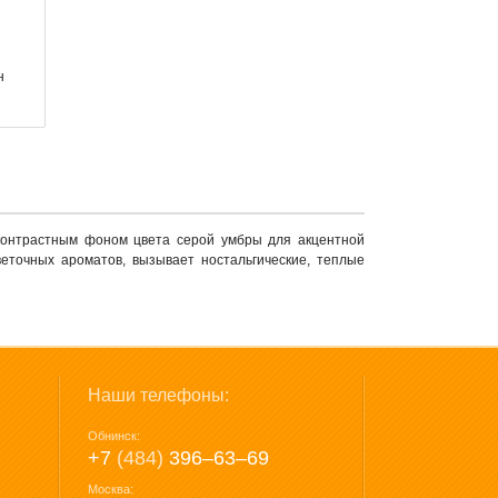
н
онтрастным фоном цвета серой умбры для акцентной
еточных ароматов, вызывает ностальгические, теплые
Наши телефоны:
Обнинск:
+7
(484)
396‒63‒69
Москва: