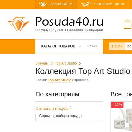
Posuda40.ru
San-Premium.ru
КАТАЛОГ ТОВАРОВ
Поиск
22 679
Бренды
Top Art Studio
Коллекция Top Art Studi
Бренд:
Top Art Studio
(Франция)
По категориям
Все то
− 10 %
2
Столовая посуда
Сервизы, наборы посуды