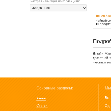
Быстрая навигация по коллекциям
:
Top Art Stu
Чайный сер
15 предме
Подроб
Дизайн Жар
десертной т
чувства и во
Основные разделы:
Мы 
Вко
Акции
Статьи
Одн