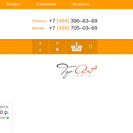
Возврат
О компании
Где купить
+7
(484)
396‒63‒69
Обнинск
+7
(499)
705‒03‒69
Москва
0
0
0
667 р.
0 р.
чии