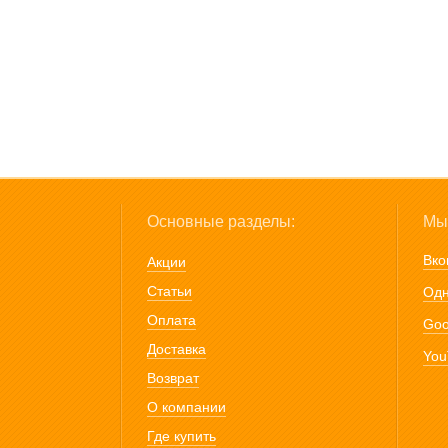
Основные разделы:
Мы 
Вко
Акции
Статьи
Одн
Оплата
Goo
Доставка
You
Возврат
О компании
Где купить