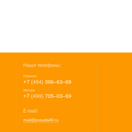
Наши телефоны:
Обнинск:
+7
(484)
396‒63‒69
Москва:
+7
(499)
705‒03‒69
E-mail:
mail@posuda40.ru