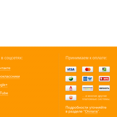
в соцсетях:
Принимаем к оплате:
нтакте
оклассники
gle+
Tube
... и многие другие
платежные системы.
Подробности уточняйте
в разделе “
Оплата
”.