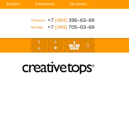
Возврат
О компании
Где купить
+7
(484)
396‒63‒69
Обнинск
+7
(499)
705‒03‒69
Москва
0
0
0