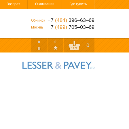
Возврат
О компании
Где купить
+7
(484)
396‒63‒69
Обнинск
+7
(499)
705‒03‒69
Москва
0
0
0