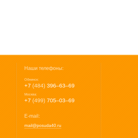
Наши телефоны:
Обнинск:
+7
(484)
396‒63‒69
Москва:
+7
(499)
705‒03‒69
E-mail:
mail@posuda40.ru