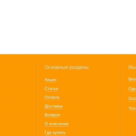
Основные разделы:
Мы 
Вко
Акции
Статьи
Одн
Оплата
Goo
Доставка
You
Возврат
О компании
Где купить