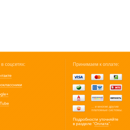
в соцсетях:
Принимаем к оплате:
нтакте
оклассники
gle+
Tube
... и многие другие
платежные системы.
Подробности уточняйте
в разделе “
Оплата
”.