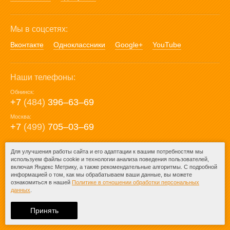
Мы в соцсетях:
Вконтакте
Одноклассники
Google+
YouTube
Наши телефоны:
Обнинск:
+7
(484)
396‒63‒69
Москва:
+7
(499)
705‒03‒69
E-mail:
Для улучшения работы сайта и его адаптации к вашим потребностям мы
используем файлы cookie и технологии анализа поведения пользователей,
mail@posuda40.ru
включая Яндекс Метрику, а также рекомендательные алгоритмы. С подробной
информацией о том, как мы обрабатываем ваши данные, вы можете
ознакомиться в нашей
Политике в отношении обработки персональных
данных
.
© 2009-2026 – Posuda40.ru.
При любом копировании информации
Принять
ссылка на
Posuda40.ru
обязательна.