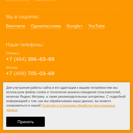
Мы в соцсетях:
Вконтакте
Одноклассники
Google+
YouTube
Наши телефоны:
Обнинск:
+7
(484)
396‒63‒69
Москва:
+7
(499)
705‒03‒69
E-mail:
Для улучшения работы сайта и его адаптации к вашим потребностям мы
используем файлы cookie и технологии анализа поведения пользователей,
mail@posuda40.ru
включая Яндекс Метрику, а также рекомендательные алгоритмы. С подробной
информацией о том, как мы обрабатываем ваши данные, вы можете
ознакомиться в нашей
Политике в отношении обработки персональных
данных
.
© 2009-2026 – Posuda40.ru.
При любом копировании информации
Принять
ссылка на
Posuda40.ru
обязательна.