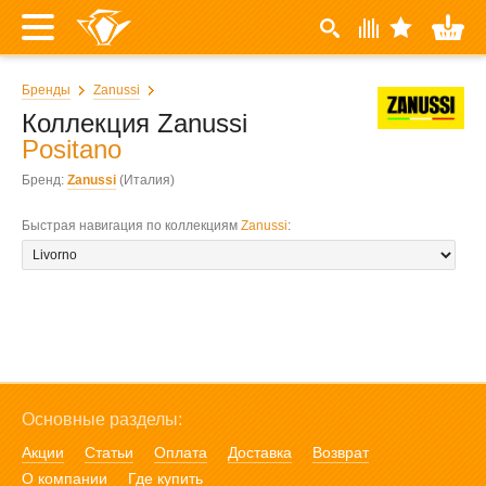
Бренды
Zanussi
Коллекция Zanussi
Positano
Бренд:
Zanussi
(Италия)
Быстрая навигация по коллекциям
Zanussi
:
Основные разделы:
Акции
Статьи
Оплата
Доставка
Возврат
О компании
Где купить