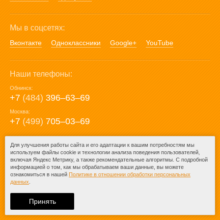
Мы в соцсетях:
Вконтакте
Одноклассники
Google+
YouTube
Наши телефоны:
Обнинск:
+7
(484)
396‒63‒69
Москва:
+7
(499)
705‒03‒69
E-mail:
Для улучшения работы сайта и его адаптации к вашим потребностям мы
используем файлы cookie и технологии анализа поведения пользователей,
mail@posuda40.ru
включая Яндекс Метрику, а также рекомендательные алгоритмы. С подробной
информацией о том, как мы обрабатываем ваши данные, вы можете
ознакомиться в нашей
Политике в отношении обработки персональных
данных
.
© 2009-2026 – Posuda40.ru.
При любом копировании информации
Принять
ссылка на
Posuda40.ru
обязательна.