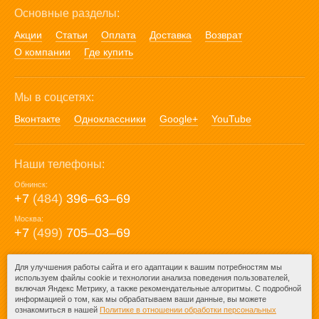
Основные разделы:
Акции
Статьи
Оплата
Доставка
Возврат
О компании
Где купить
Мы в соцсетях:
Вконтакте
Одноклассники
Google+
YouTube
Наши телефоны:
Обнинск:
+7
(484)
396‒63‒69
Москва:
+7
(499)
705‒03‒69
E-mail:
Для улучшения работы сайта и его адаптации к вашим потребностям мы
используем файлы cookie и технологии анализа поведения пользователей,
mail@posuda40.ru
включая Яндекс Метрику, а также рекомендательные алгоритмы. С подробной
информацией о том, как мы обрабатываем ваши данные, вы можете
ознакомиться в нашей
Политике в отношении обработки персональных