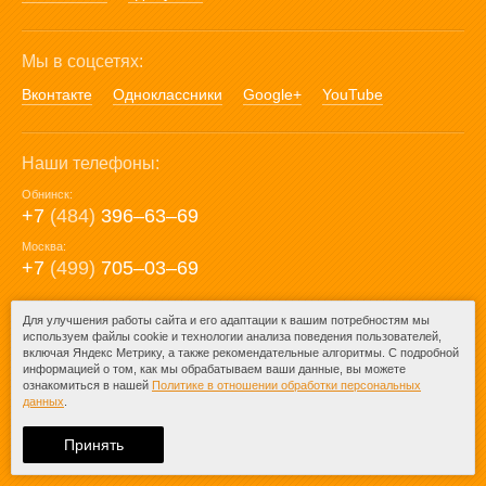
Мы в соцсетях:
Вконтакте
Одноклассники
Google+
YouTube
Наши телефоны:
Обнинск:
+7
(484)
396‒63‒69
Москва:
+7
(499)
705‒03‒69
E-mail:
Для улучшения работы сайта и его адаптации к вашим потребностям мы
используем файлы cookie и технологии анализа поведения пользователей,
mail@posuda40.ru
включая Яндекс Метрику, а также рекомендательные алгоритмы. С подробной
информацией о том, как мы обрабатываем ваши данные, вы можете
ознакомиться в нашей
Политике в отношении обработки персональных
данных
.
© 2009-2026 – Posuda40.ru.
При любом копировании информации
Принять
ссылка на
Posuda40.ru
обязательна.