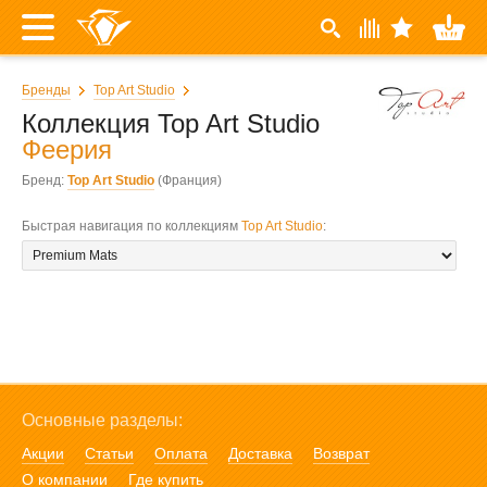
Бренды
Top Art Studio
Коллекция Top Art Studio
Феерия
Бренд:
Top Art Studio
(Франция)
Быстрая навигация по коллекциям
Top Art Studio
:
Основные разделы:
Акции
Статьи
Оплата
Доставка
Возврат
О компании
Где купить