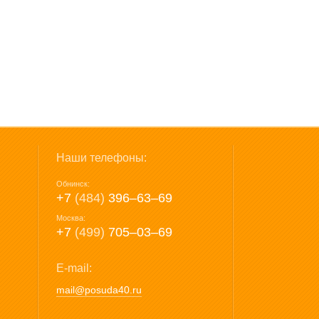
Наши телефоны:
Обнинск:
+7
(484)
396‒63‒69
Москва:
+7
(499)
705‒03‒69
E-mail:
mail@posuda40.ru