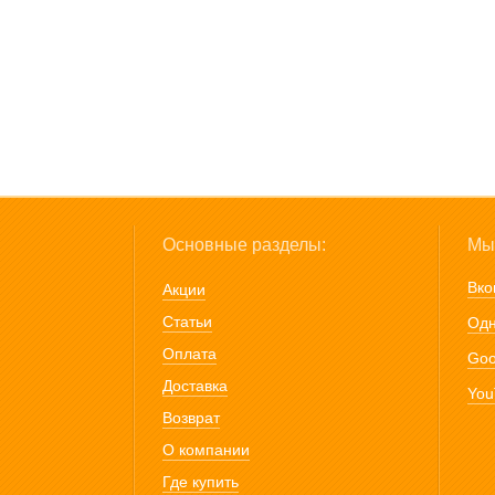
Основные разделы:
Мы 
Вко
Акции
Статьи
Одн
Оплата
Goo
Доставка
You
Возврат
О компании
Где купить