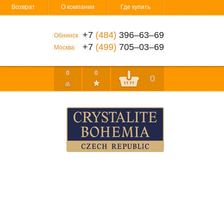
Возврат
О компании
Где купить
+7
(484)
396‒63‒69
Обнинск
+7
(499)
705‒03‒69
Москва
0
0
0