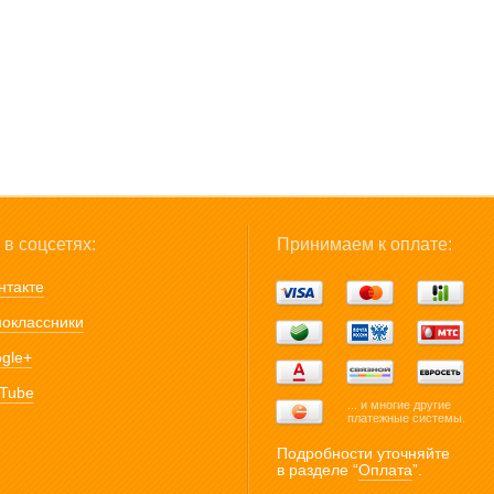
в соцсетях:
Принимаем к оплате:
нтакте
оклассники
gle+
Tube
... и многие другие
платежные системы.
Подробности уточняйте
в разделе “
Оплата
”.