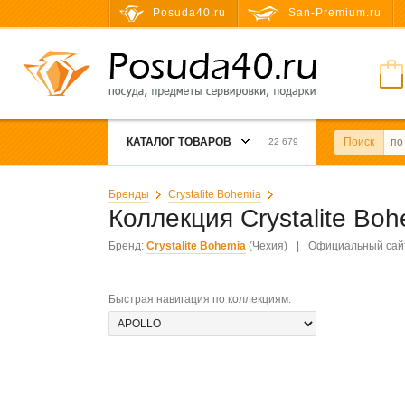
Posuda40.ru
San-Premium.ru
КАТАЛОГ ТОВАРОВ
Поиск
22 679
Бренды
Crystalite Bohemia
Коллекция Crystalite Bo
Бренд:
Crystalite Bohemia
(Чехия)
|
Официальный сай
Быстрая навигация по коллекциям
: