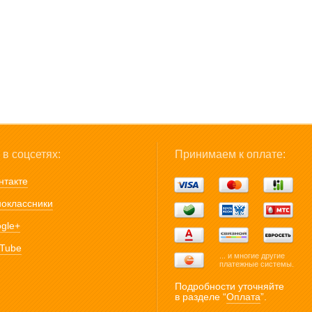
в соцсетях:
Принимаем к оплате:
нтакте
оклассники
gle+
Tube
... и многие другие
платежные системы.
Подробности уточняйте
в разделе “
Оплата
”.