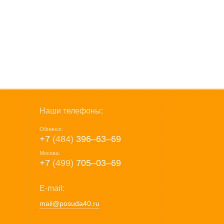
Наши телефоны:
Обнинск:
+7
(484)
396‒63‒69
Москва:
+7
(499)
705‒03‒69
E-mail:
mail@posuda40.ru