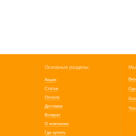
Основные разделы:
Мы 
Вко
Акции
Статьи
Одн
Оплата
Goo
Доставка
You
Возврат
О компании
Где купить