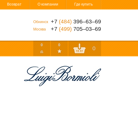
Возврат
О компании
Где купить
+7
(484)
396‒63‒69
Обнинск
+7
(499)
705‒03‒69
Москва
0
0
0