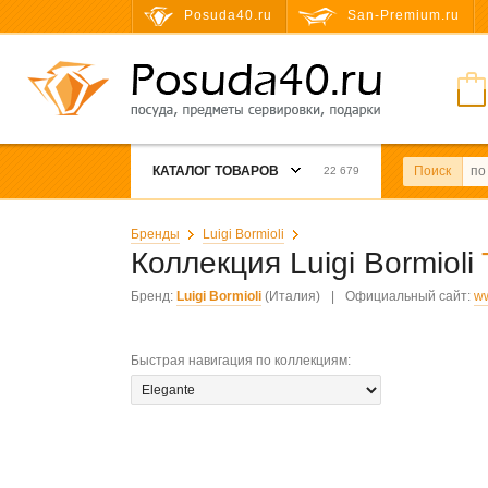
Posuda40.ru
San-Premium.ru
КАТАЛОГ ТОВАРОВ
Поиск
22 679
Бренды
Luigi Bormioli
Коллекция Luigi Bormioli
Бренд:
Luigi Bormioli
(Италия)
|
Официальный сайт:
ww
Быстрая навигация по коллекциям
: