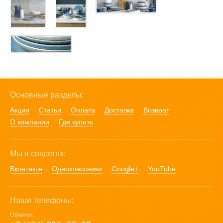
Основные разделы:
Акции
Статьи
Оплата
Доставка
Возврат
О компании
Где купить
Мы в соцсетях:
Вконтакте
Одноклассники
Google+
YouTube
Наши телефоны:
Обнинск: