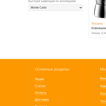
Быстрая навигация по коллекциям
:
Tescoma
Кофеварка
Объём: 0.24
Основные разделы:
Мы 
Вко
Акции
Статьи
Одн
Оплата
Goo
Доставка
You