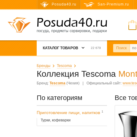
Posuda40.ru
San-Premium.ru
КАТАЛОГ ТОВАРОВ
Поиск
22 679
Бренды
Tescoma
Коллекция Tescoma
Mont
Бренд:
Tescoma
(Чехия)
|
Официальный сайт:
www.te
По категориям
Все то
1
Приготовление пищи, напитков
Турки, кофеварки