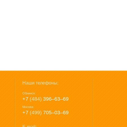
Наши телефоны:
Обнинск:
+7
(484)
396‒63‒69
Москва:
+7
(499)
705‒03‒69
E-mail: