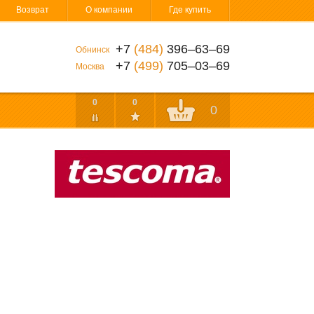
Возврат
О компании
Где купить
+7
(484)
396‒63‒69
Обнинск
+7
(499)
705‒03‒69
Москва
0
0
0