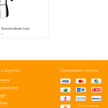
 Tescoma Monte Carlo
 л
в соцсетях:
Принимаем к оплате:
нтакте
оклассники
gle+
Tube
... и многие другие