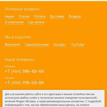
Основные разделы:
Акции
Статьи
Оплата
Доставка
Возврат
О компании
Где купить
Мы в соцсетях:
Вконтакте
Одноклассники
Google+
YouTube
Наши телефоны:
Обнинск:
+7
(484)
396‒63‒69
Москва:
+7
(499)
705‒03‒69
E-mail:
Для улучшения работы сайта и его адаптации к вашим потребностям мы
используем файлы cookie и технологии анализа поведения пользователей,
mail@posuda40.ru
включая Яндекс Метрику, а также рекомендательные алгоритмы. С подробной
информацией о том, как мы обрабатываем ваши данные, вы можете