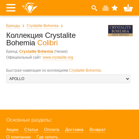
Бренды
Crystalite Bohemia
Коллекция Crystalite
Bohemia
Colibri
Бренд:
Crystalite Bohemia
(Чехия)
Официальный сайт:
www.crystalite.org
Быстрая навигация по коллекциям
Crystalite Bohemia
:
Основные разделы:
Акции
Статьи
Оплата
Доставка
Возврат
О компании
Где купить