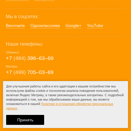
Мы в соцсетях:
Вконтакте
Одноклассники
Google+
YouTube
Наши телефоны:
Обнинск:
+7
(484)
396‒63‒69
Москва:
+7
(499)
705‒03‒69
E-mail:
Для улучшения работы сайта и его адаптации к вашим потребностям мы
используем файлы cookie и технологии анализа поведения пользователей,
mail@posuda40.ru
включая Яндекс Метрику, а также рекомендательные алгоритмы. С подробной
информацией о том, как мы обрабатываем ваши данные, вы можете
ознакомиться в нашей
Политике в отношении обработки персональных
данных
.
© 2009-2026 – Posuda40.ru.
При любом копировании информации
Принять
ссылка на
Posuda40.ru
обязательна.