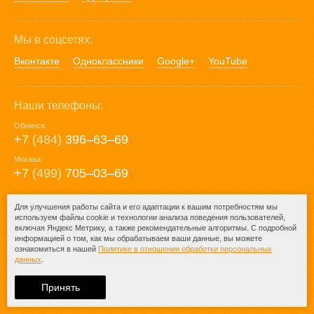
Мы в соцсетях:
Вконтакте
Одноклассники
Google+
YouTube
Наши телефоны:
Обнинск:
+7
(484)
396‒63‒69
Москва:
+7
(499)
705‒03‒69
E-mail:
Для улучшения работы сайта и его адаптации к вашим потребностям мы
используем файлы cookie и технологии анализа поведения пользователей,
mail@posuda40.ru
включая Яндекс Метрику, а также рекомендательные алгоритмы. С подробной
информацией о том, как мы обрабатываем ваши данные, вы можете
ознакомиться в нашей
Политике в отношении обработки персональных
данных
.
© 2009-2026 – Posuda40.ru.
При любом копировании информации
Принять
ссылка на
Posuda40.ru
обязательна.