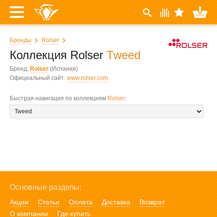
Бренды
Rolser
Коллекция Rolser
Tweed
Бренд:
Rolser
(Испания)
Официальный сайт:
www.rolser.com
Быстрая навигация по коллекциям
Rolser
:
Основные разделы:
Акции
Статьи
Оплата
Доставка
Возврат
О компании
Где купить