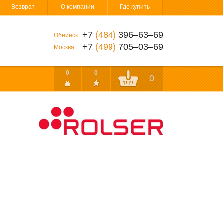
Возврат
О компании
Где купить
+7
(484)
396‒63‒69
Обнинск
+7
(499)
705‒03‒69
Москва
0
0
0