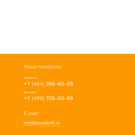
Наши телефоны:
Обнинск:
+7
(484)
396‒63‒69
Москва:
+7
(499)
705‒03‒69
E-mail:
mail@posuda40.ru