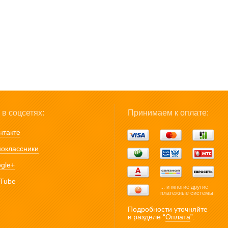
в соцсетях:
Принимаем к оплате:
нтакте
оклассники
gle+
Tube
... и многие другие
платежные системы.
Подробности уточняйте
в разделе “
Оплата
”.