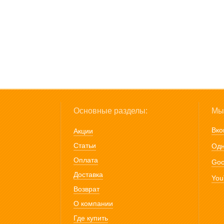
Основные разделы:
Мы 
Вко
Акции
Статьи
Одн
Оплата
Goo
Доставка
You
Возврат
О компании
Где купить