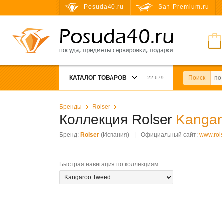
Posuda40.ru
San-Premium.ru
КАТАЛОГ ТОВАРОВ
Поиск
22 679
Бренды
Rolser
Коллекция Rolser
Kangar
Бренд:
Rolser
(Испания)
|
Официальный сайт:
www.rol
Быстрая навигация по коллекциям
: