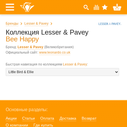
Бренды
Lesser & Pavey
Коллекция Lesser & Pavey
Bee Happy
Бренд:
Lesser & Pavey
(Великобритания)
Официальный сайт:
www.leonardo.co.uk
Быстрая навигация по коллекциям
Lesser & Pavey
:
Основные разделы:
Акции
Статьи
Оплата
Доставка
Возврат
О компании
Где купить