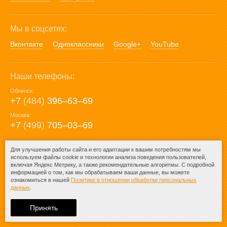
Мы в соцсетях:
Вконтакте
Одноклассники
Google+
YouTube
Наши телефоны:
Обнинск:
+7
(484)
396‒63‒69
Москва:
+7
(499)
705‒03‒69
E-mail:
Для улучшения работы сайта и его адаптации к вашим потребностям мы
используем файлы cookie и технологии анализа поведения пользователей,
mail@posuda40.ru
включая Яндекс Метрику, а также рекомендательные алгоритмы. С подробной
информацией о том, как мы обрабатываем ваши данные, вы можете
ознакомиться в нашей
Политике в отношении обработки персональных
данных
.
© 2009-2026 – Posuda40.ru.
При любом копировании информации
Принять
ссылка на
Posuda40.ru
обязательна.