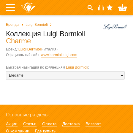
Бренды
Luigi Bormioli
Коллекция Luigi Bormioli
Charme
Бренд:
Luigi Bormioli
(Италия)
Официальный сайт:
www.bormioliluigi.com
Быстрая навигация по коллекциям
Luigi Bormioli
:
Основные разделы:
Акции
Статьи
Оплата
Доставка
Возврат
О компании
Где купить