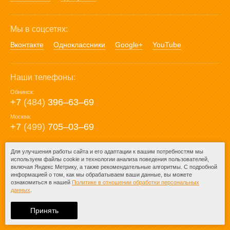
Мы в соцсетях:
Вконтакте
Одноклассники
Google+
YouTube
Наши телефоны:
Обнинск:
+7
(484)
396‒63‒69
Москва:
+7
(499)
705‒03‒69
E-mail:
Для улучшения работы сайта и его адаптации к вашим потребностям мы
используем файлы cookie и технологии анализа поведения пользователей,
mail@posuda40.ru
включая Яндекс Метрику, а также рекомендательные алгоритмы. С подробной
информацией о том, как мы обрабатываем ваши данные, вы можете
ознакомиться в нашей
Политике в отношении обработки персональных
данных
.
© 2009-2026 – Posuda40.ru.
При любом копировании информации
Принять
ссылка на
Posuda40.ru
обязательна.