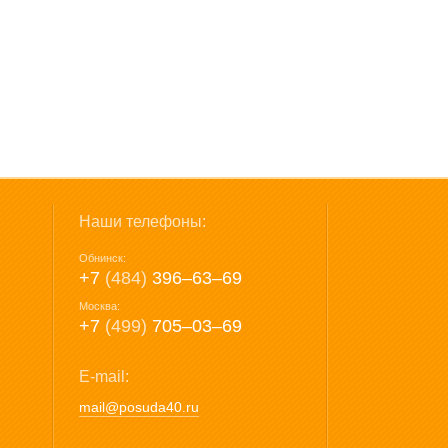
Наши телефоны:
Обнинск:
+7
(484)
396‒63‒69
Москва:
+7
(499)
705‒03‒69
E-mail:
mail@posuda40.ru