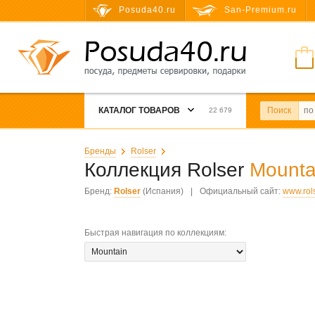
Posuda40.ru
San-Premium.ru
КАТАЛОГ ТОВАРОВ
Поиск
22 679
Бренды
Rolser
Коллекция Rolser
Mounta
Бренд:
Rolser
(Испания)
|
Официальный сайт:
www.rol
Быстрая навигация по коллекциям
: