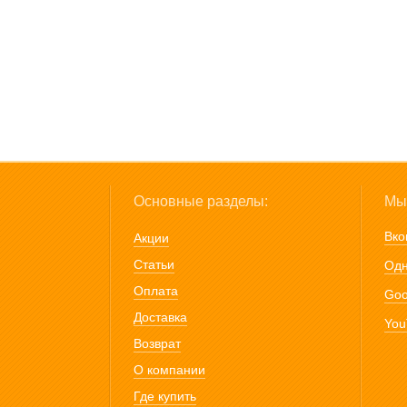
Основные разделы:
Мы 
Вко
Акции
Статьи
Одн
Оплата
Goo
Доставка
You
Возврат
О компании
Где купить