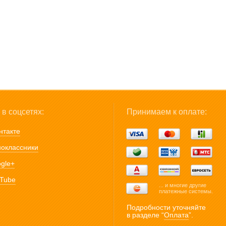
в соцсетях:
Принимаем к оплате:
нтакте
оклассники
gle+
Tube
... и многие другие
платежные системы.
Подробности уточняйте
в разделе “
Оплата
”.