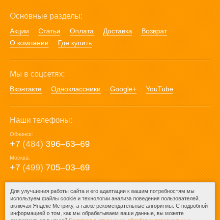
Основные разделы:
Акции
Статьи
Оплата
Доставка
Возврат
О компании
Где купить
Мы в соцсетях:
Вконтакте
Одноклассники
Google+
YouTube
Наши телефоны:
Обнинск:
+7
(484)
396‒63‒69
Москва:
+7
(499)
705‒03‒69
E-mail:
Для улучшения работы сайта и его адаптации к вашим потребностям мы
используем файлы cookie и технологии анализа поведения пользователей,
mail@posuda40.ru
включая Яндекс Метрику, а также рекомендательные алгоритмы. С подробной
информацией о том, как мы обрабатываем ваши данные, вы можете