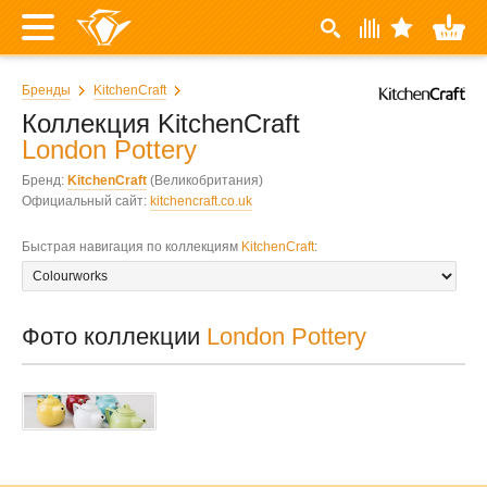
Бренды
KitchenCraft
Коллекция KitchenCraft
London Pottery
Бренд:
KitchenCraft
(Великобритания)
Официальный сайт:
kitchencraft.co.uk
Быстрая навигация по коллекциям
KitchenCraft
:
Фото коллекции
London Pottery