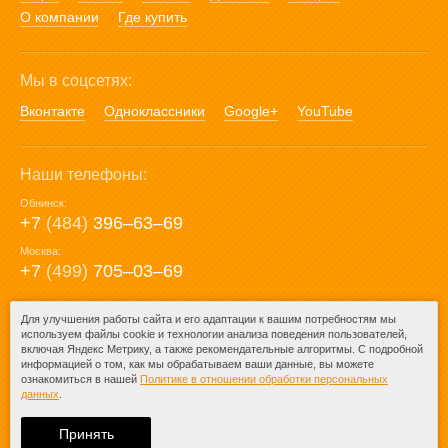
О компании
Где купить
Мы в соцсетях:
Вконтакте
Одноклассники
Google+
YouTube
Наши телефоны:
Обнинск:
+7
(484)
396‒63‒69
Москва:
+7
(499)
705‒03‒69
E-mail:
Для улучшения работы сайта и его адаптации к вашим потребностям мы
используем файлы cookie и технологии анализа поведения пользователей,
mail@posuda40.ru
включая Яндекс Метрику, а также рекомендательные алгоритмы. С подробной
информацией о том, как мы обрабатываем ваши данные, вы можете
ознакомиться в нашей
Политике в отношении обработки персональных
данных
.
© 2009-2026 – Posuda40.ru.
При любом копировании информации
Принять
ссылка на
Posuda40.ru
обязательна.