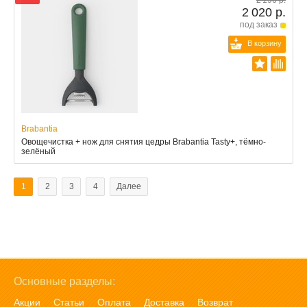
2 196 р.
2 020 р.
под заказ
В корзину
Brabantia
Овощечистка + нож для снятия цедры Brabantia Tasty+, тёмно-
зелёный
1
2
3
4
Далее
Основные разделы:
Акции
Статьи
Оплата
Доставка
Возврат