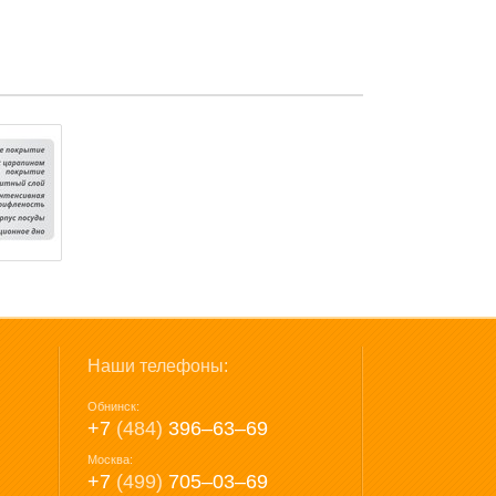
Наши телефоны:
Обнинск:
+7
(484)
396‒63‒69
Москва:
+7
(499)
705‒03‒69