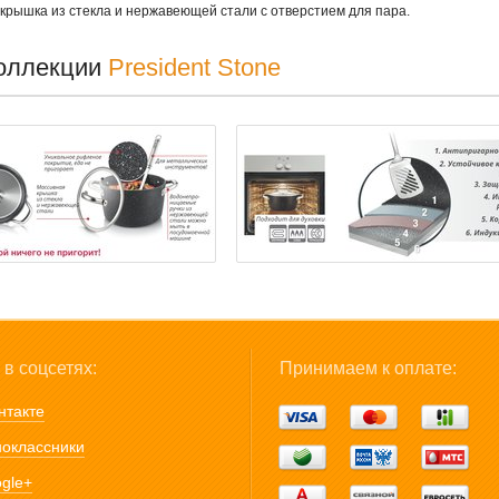
 крышка из стекла и нержавеющей стали с отверстием для пара.
оллекции
President Stone
в соцсетях:
Принимаем к оплате:
нтакте
оклассники
gle+