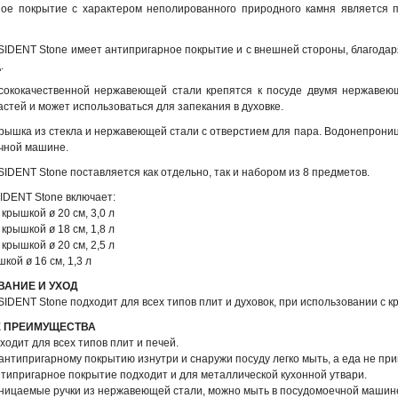
ое покрытие с характером неполированного природного камня является 
IDENT Stone имеет антипригарное покрытие и с внешней стороны, благодаря
.
ысококачественной нержавеющей стали крепятся к посуде двумя нержаве
астей и может использоваться для запекания в духовке.
рышка из стекла и нержавеющей стали с отверстием для пара. Водонепрони
чной машине.
IDENT Stone поставляется как отдельно, так и набором из 8 предметов.
DENT Stone включает:
 крышкой ø 20 см, 3,0 л
 крышкой ø 18 см, 1,8 л
 крышкой ø 20 см, 2,5 л
шкой ø 16 см, 1,3 л
АНИЕ И УХОД
IDENT Stone подходит для всех типов плит и духовок, при использовании с 
 ПРЕИМУЩЕСТВА
ходит для всех типов плит и печей.
 антипригарному покрытию изнутри и снаружи посуду легко мыть, а еда не при
нтипригарное покрытие подходит и для металлической кухонной утвари.
ницаемые ручки из нержавеющей стали, можно мыть в посудомоечной машин