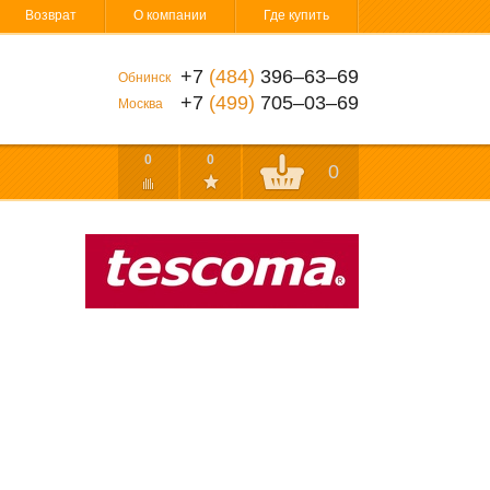
Возврат
О компании
Где купить
+7
(484)
396‒63‒69
Обнинск
+7
(499)
705‒03‒69
Москва
0
0
0