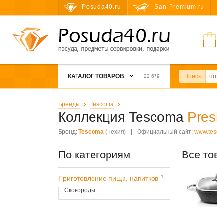
Posuda40.ru
San-Premium.ru
КАТАЛОГ ТОВАРОВ
Поиск
22 679
Бренды
Tescoma
Коллекция Tescoma
Pres
Бренд:
Tescoma
(Чехия)
|
Официальный сайт:
www.te
По категориям
Все то
1
Приготовление пищи, напитков
Сковороды