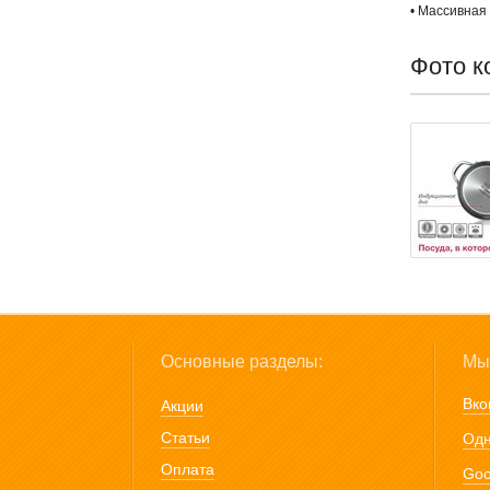
• Массивная
Фото к
Основные разделы:
Мы 
Вко
Акции
Статьи
Одн
Оплата
Goo