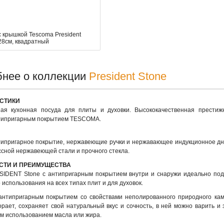
с крышкой Tescoma President
28см, квадратный
нее о коллекции
President Stone
СТИКИ
ная кухонная посуда для плиты и духовки. Высококачественная престиж
нтипригарным покрытием TESCOMA.
ипригарное покрытие, нержавеющие ручки и нержавающее индукционное дн
ссной нержавеющей стали и прочного стекла.
СТИ И ПРЕИМУЩЕСТВА
SIDENT Stone с антипригарным покрытием внутри и снаружи идеально под
 использования на всех типах плит и для духовок.
антипригарным покрытием со свойствами неполированного природного кам
орает, сохраняет свой натуральный вкус и сочность, в ней можно варить и 
 использованием масла или жира.