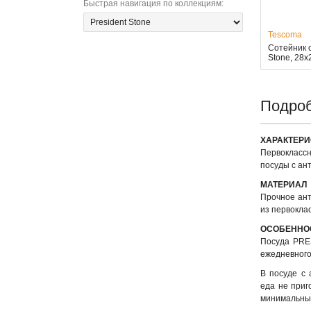
Быстрая навигация по коллекциям
:
Tescoma
Сотейник 
Stone, 28х
Подроб
ХАРАКТЕРИ
Первокласс
посуды с а
МАТЕРИАЛ
Прочное ант
из первокла
ОСОБЕННО
Посуда PRE
ежедневного
В посуде с 
еда не приг
минимальным