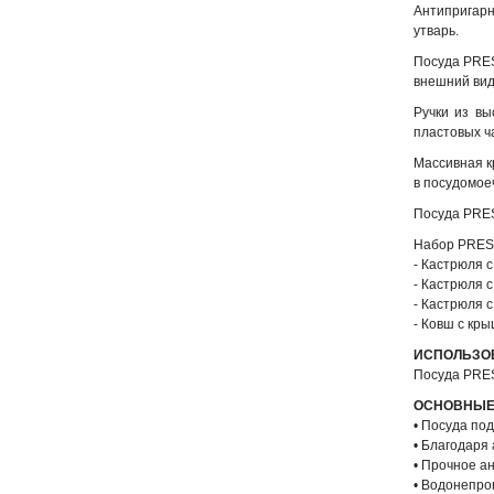
Антипригарн
утварь.
Посуда PRES
внешний вид
Ручки из в
пластовых ч
Массивная к
в посудомое
Посуда PRES
Набор PRESI
- Кастрюля с
- Кастрюля с
- Кастрюля с
- Ковш с кры
ИСПОЛЬЗОВ
Посуда PRES
ОСНОВНЫЕ
• Посуда под
• Благодаря
• Прочное а
• Водонепро