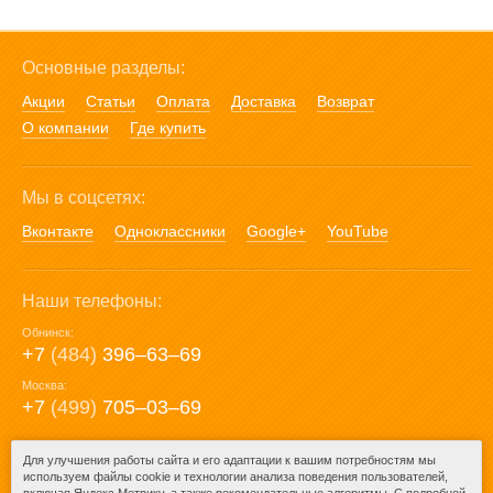
Основные разделы:
Акции
Статьи
Оплата
Доставка
Возврат
О компании
Где купить
Мы в соцсетях:
Вконтакте
Одноклассники
Google+
YouTube
Наши телефоны:
Обнинск:
+7
(484)
396‒63‒69
Москва:
+7
(499)
705‒03‒69
E-mail:
Для улучшения работы сайта и его адаптации к вашим потребностям мы
используем файлы cookie и технологии анализа поведения пользователей,
mail@posuda40.ru