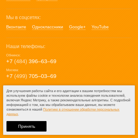
Мы в соцсетях:
Вконтакте
Одноклассники
Google+
YouTube
Наши телефоны:
Обнинск:
+7
(484)
396‒63‒69
Москва:
+7
(499)
705‒03‒69
E-mail:
Для улучшения работы сайта и его адаптации к вашим потребностям мы
используем файлы cookie и технологии анализа поведения пользователей,
mail@posuda40.ru
включая Яндекс Метрику, а также рекомендательные алгоритмы. С подробной
информацией о том, как мы обрабатываем ваши данные, вы можете
ознакомиться в нашей
Политике в отношении обработки персональных
данных
.
© 2009-2026 – Posuda40.ru.
При любом копировании информации
Принять
ссылка на
Posuda40.ru
обязательна.