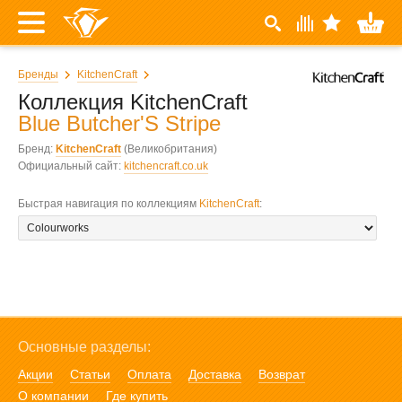
Бренды
KitchenCraft
Коллекция KitchenCraft
Blue Butcher'S Stripe
Бренд:
KitchenCraft
(Великобритания)
Официальный сайт:
kitchencraft.co.uk
Быстрая навигация по коллекциям
KitchenCraft
:
Основные разделы:
Акции
Статьи
Оплата
Доставка
Возврат
О компании
Где купить