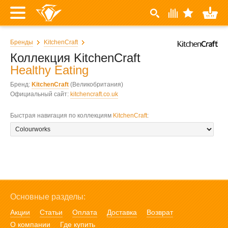
Бренды
KitchenCraft
Коллекция KitchenCraft
Healthy Eating
Бренд:
KitchenCraft
(Великобритания)
Официальный сайт:
kitchencraft.co.uk
Быстрая навигация по коллекциям
KitchenCraft
:
Основные разделы:
Акции
Статьи
Оплата
Доставка
Возврат
О компании
Где купить