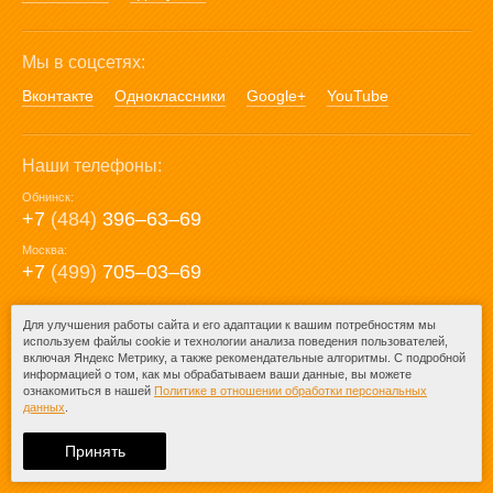
Мы в соцсетях:
Вконтакте
Одноклассники
Google+
YouTube
Наши телефоны:
Обнинск:
+7
(484)
396‒63‒69
Москва:
+7
(499)
705‒03‒69
E-mail:
Для улучшения работы сайта и его адаптации к вашим потребностям мы
используем файлы cookie и технологии анализа поведения пользователей,
mail@posuda40.ru
включая Яндекс Метрику, а также рекомендательные алгоритмы. С подробной
информацией о том, как мы обрабатываем ваши данные, вы можете
ознакомиться в нашей
Политике в отношении обработки персональных
данных
.
© 2009-2026 – Posuda40.ru.
При любом копировании информации
Принять
ссылка на
Posuda40.ru
обязательна.