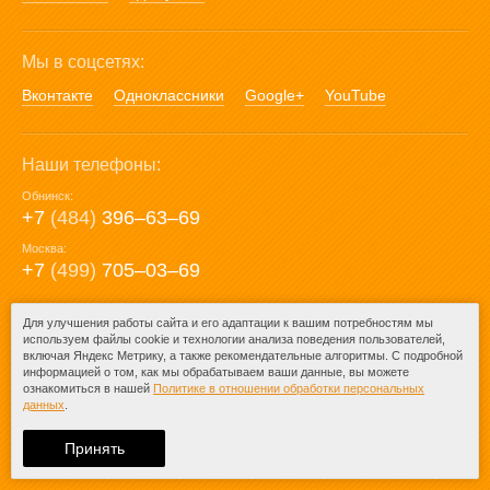
Мы в соцсетях:
Вконтакте
Одноклассники
Google+
YouTube
Наши телефоны:
Обнинск:
+7
(484)
396‒63‒69
Москва:
+7
(499)
705‒03‒69
E-mail:
Для улучшения работы сайта и его адаптации к вашим потребностям мы
используем файлы cookie и технологии анализа поведения пользователей,
mail@posuda40.ru
включая Яндекс Метрику, а также рекомендательные алгоритмы. С подробной
информацией о том, как мы обрабатываем ваши данные, вы можете
ознакомиться в нашей
Политике в отношении обработки персональных
данных
.
© 2009-2026 – Posuda40.ru.
При любом копировании информации
Принять
ссылка на
Posuda40.ru
обязательна.