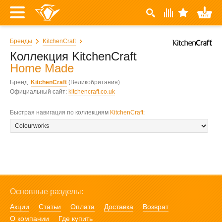
Бренды
KitchenCraft
Коллекция KitchenCraft
Home Made
Бренд:
KitchenCraft
(Великобритания)
Официальный сайт:
kitchencraft.co.uk
Быстрая навигация по коллекциям
KitchenCraft
:
Основные разделы:
Акции
Статьи
Оплата
Доставка
Возврат
О компании
Где купить