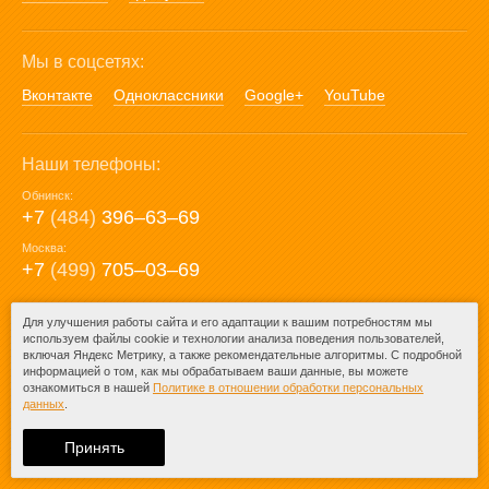
Мы в соцсетях:
Вконтакте
Одноклассники
Google+
YouTube
Наши телефоны:
Обнинск:
+7
(484)
396‒63‒69
Москва:
+7
(499)
705‒03‒69
E-mail:
Для улучшения работы сайта и его адаптации к вашим потребностям мы
используем файлы cookie и технологии анализа поведения пользователей,
mail@posuda40.ru
включая Яндекс Метрику, а также рекомендательные алгоритмы. С подробной
информацией о том, как мы обрабатываем ваши данные, вы можете
ознакомиться в нашей
Политике в отношении обработки персональных
данных
.
© 2009-2026 – Posuda40.ru.
При любом копировании информации
Принять
ссылка на
Posuda40.ru
обязательна.