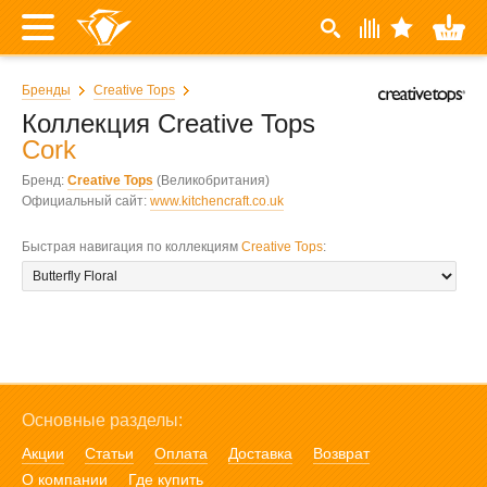
Бренды
Creative Tops
Коллекция Creative Tops
Cork
Бренд:
Creative Tops
(Великобритания)
Официальный сайт:
www.kitchencraft.co.uk
Быстрая навигация по коллекциям
Creative Tops
:
Основные разделы:
Акции
Статьи
Оплата
Доставка
Возврат
О компании
Где купить