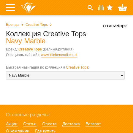
Бренды
Creative Tops
Коллекция Creative Tops
Navy Marble
Бренд:
Creative Tops
(Великобритания)
Официальный сайт:
www.kitchencraft.co.uk
Быстрая навигация по коллекциям
Creative Tops
:
Основные разделы:
Акции
Статьи
Оплата
Доставка
Возврат
О компании
Где купить