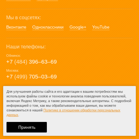
Мы в соцсетях:
Вконтакте
Одноклассники
Google+
YouTube
Наши телефоны:
Обнинск:
+7
(484)
396‒63‒69
Москва:
+7
(499)
705‒03‒69
E-mail:
Для улучшения работы сайта и его адаптации к вашим потребностям мы
используем файлы cookie и технологии анализа поведения пользователей,
mail@posuda40.ru
включая Яндекс Метрику, а также рекомендательные алгоритмы. С подробной
информацией о том, как мы обрабатываем ваши данные, вы можете
ознакомиться в нашей
Политике в отношении обработки персональных
данных
.
© 2009-2026 – Posuda40.ru.
При любом копировании информации
Принять
ссылка на
Posuda40.ru
обязательна.