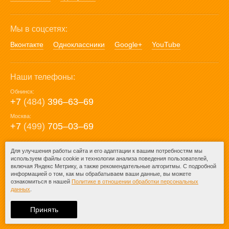
Мы в соцсетях:
Вконтакте
Одноклассники
Google+
YouTube
Наши телефоны:
Обнинск:
+7
(484)
396‒63‒69
Москва:
+7
(499)
705‒03‒69
E-mail:
Для улучшения работы сайта и его адаптации к вашим потребностям мы
используем файлы cookie и технологии анализа поведения пользователей,
mail@posuda40.ru
включая Яндекс Метрику, а также рекомендательные алгоритмы. С подробной
информацией о том, как мы обрабатываем ваши данные, вы можете
ознакомиться в нашей
Политике в отношении обработки персональных
данных
.
© 2009-2026 – Posuda40.ru.
При любом копировании информации
Принять
ссылка на
Posuda40.ru
обязательна.