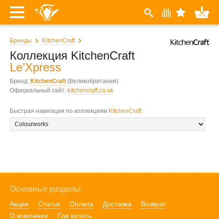
Бренды
KitchenCraft
Коллекция KitchenCraft
Le’Xpress
Бренд:
KitchenCraft
(Великобритания)
Официальный сайт:
kitchencraft.co.uk
Быстрая навигация по коллекциям
KitchenCraft
:
Основные разделы:
Акции
Статьи
Оплата
Доставка
Возврат
О компании
Где купить