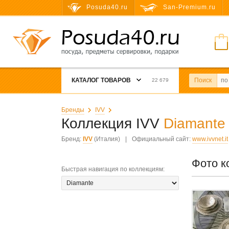
Posuda40.ru
San-Premium.ru
КАТАЛОГ ТОВАРОВ
Поиск
22 679
Бренды
IVV
Коллекция IVV
Diamante
Бренд:
IVV
(Италия)
|
Официальный сайт:
www.ivvnet.it
Фото к
Быстрая навигация по коллекциям
: