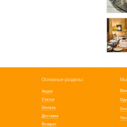
Основные разделы:
Мы 
Вко
Акции
Статьи
Одн
Оплата
Goo
Доставка
You
Возврат