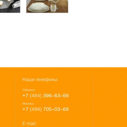
Наши телефоны:
Обнинск:
+7
(484)
396‒63‒69
Москва:
+7
(499)
705‒03‒69
E-mail: