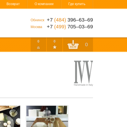
Возврат
О компании
Где купить
+7
(484)
396‒63‒69
Обнинск
+7
(499)
705‒03‒69
Москва
0
0
0