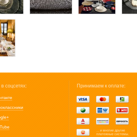
в соцсетях:
Принимаем к оплате:
нтакте
оклассники
gle+
Tube
... и многие другие
платежные системы.