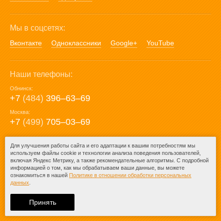
Мы в соцсетях:
Вконтакте
Одноклассники
Google+
YouTube
Наши телефоны:
Обнинск:
+7
(484)
396‒63‒69
Москва:
+7
(499)
705‒03‒69
E-mail:
Для улучшения работы сайта и его адаптации к вашим потребностям мы
используем файлы cookie и технологии анализа поведения пользователей,
mail@posuda40.ru
включая Яндекс Метрику, а также рекомендательные алгоритмы. С подробной
информацией о том, как мы обрабатываем ваши данные, вы можете
ознакомиться в нашей
Политике в отношении обработки персональных
данных
.
© 2009-2026 – Posuda40.ru.
При любом копировании информации
Принять
ссылка на
Posuda40.ru
обязательна.