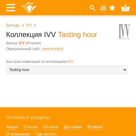
Бренды
IVV
Коллекция IVV
Tasting hour
Бренд:
IVV
(Италия)
Официальный сайт:
www.ivvnet.it
Быстрая навигация по коллекциям
IVV
:
Основные разделы:
Акции
Статьи
Оплата
Доставка
Возврат
О компании
Где купить