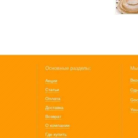
Основные разделы:
Мы 
Вко
Акции
Статьи
Одн
Оплата
Goo
Доставка
You
Возврат
О компании
Где купить