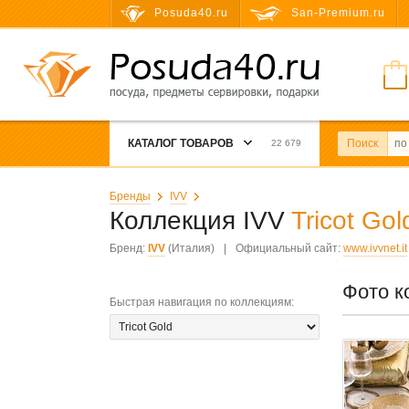
Posuda40.ru
San-Premium.ru
КАТАЛОГ ТОВАРОВ
Поиск
22 679
Бренды
IVV
Коллекция IVV
Tricot Gol
Бренд:
IVV
(Италия)
|
Официальный сайт:
www.ivvnet.it
Фото к
Быстрая навигация по коллекциям
: