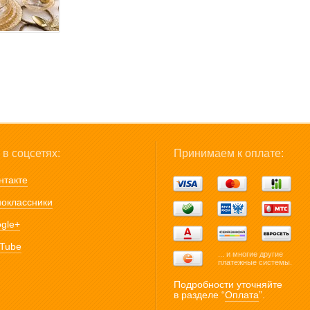
в соцсетях:
Принимаем к оплате:
нтакте
оклассники
gle+
Tube
... и многие другие
платежные системы.
Подробности уточняйте
в разделе “
Оплата
”.