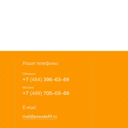
Наши телефоны:
Обнинск:
+7
(484)
396‒63‒69
Москва:
+7
(499)
705‒03‒69
E-mail:
mail@posuda40.ru