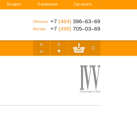
Возврат
О компании
Где купить
+7
(484)
396‒63‒69
Обнинск
+7
(499)
705‒03‒69
Москва
0
0
0