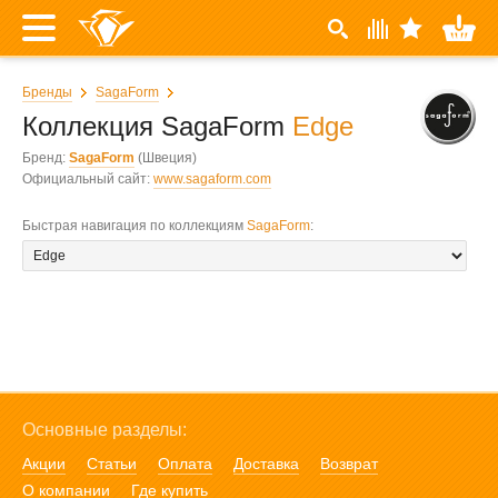
Бренды
SagaForm
Коллекция SagaForm
Edge
Бренд:
SagaForm
(Швеция)
Официальный сайт:
www.sagaform.com
Быстрая навигация по коллекциям
SagaForm
:
Основные разделы:
Акции
Статьи
Оплата
Доставка
Возврат
О компании
Где купить