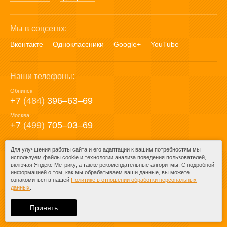
Мы в соцсетях:
Вконтакте
Одноклассники
Google+
YouTube
Наши телефоны:
Обнинск:
+7
(484)
396‒63‒69
Москва:
+7
(499)
705‒03‒69
E-mail:
Для улучшения работы сайта и его адаптации к вашим потребностям мы
используем файлы cookie и технологии анализа поведения пользователей,
mail@posuda40.ru
включая Яндекс Метрику, а также рекомендательные алгоритмы. С подробной
информацией о том, как мы обрабатываем ваши данные, вы можете
ознакомиться в нашей
Политике в отношении обработки персональных
данных
.
© 2009-2026 – Posuda40.ru.
При любом копировании информации
Принять
ссылка на
Posuda40.ru
обязательна.