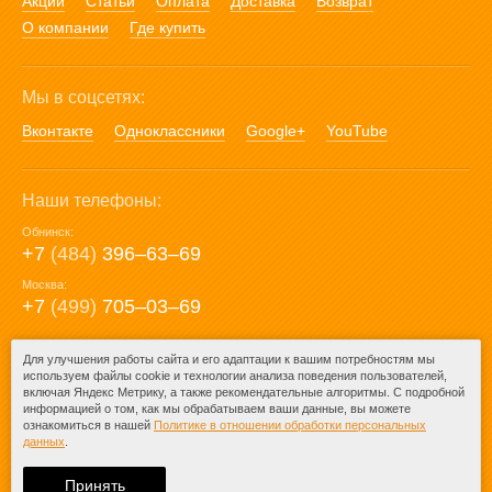
Акции
Статьи
Оплата
Доставка
Возврат
О компании
Где купить
Мы в соцсетях:
Вконтакте
Одноклассники
Google+
YouTube
Наши телефоны:
Обнинск:
+7
(484)
396‒63‒69
Москва:
+7
(499)
705‒03‒69
E-mail:
Для улучшения работы сайта и его адаптации к вашим потребностям мы
используем файлы cookie и технологии анализа поведения пользователей,
mail@posuda40.ru
включая Яндекс Метрику, а также рекомендательные алгоритмы. С подробной
информацией о том, как мы обрабатываем ваши данные, вы можете
ознакомиться в нашей
Политике в отношении обработки персональных
данных
.
© 2009-2026 – Posuda40.ru.
При любом копировании информации
Принять