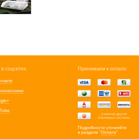
в соцсетях:
Принимаем к оплате:
нтакте
оклассники
gle+
Tube
... и многие другие
платежные системы.
Подробности уточняйте
в разделе “
Оплата
”.