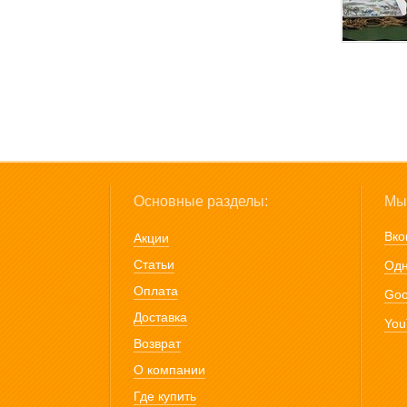
Основные разделы:
Мы 
Вко
Акции
Статьи
Одн
Оплата
Goo
Доставка
You
Возврат
О компании
Где купить