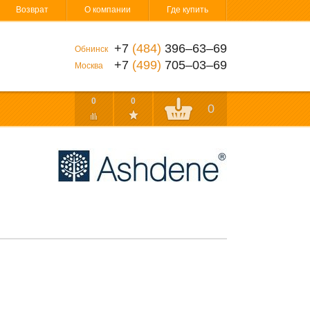
Возврат
О компании
Где купить
+7
(484)
396‒63‒69
Обнинск
+7
(499)
705‒03‒69
Москва
0
0
0