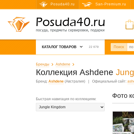
Posuda40.ru
San-Premium.ru
КАТАЛОГ ТОВАРОВ
Поиск
22 679
Бренды
Ashdene
Коллекция Ashdene
Jung
Бренд:
Ashdene
(Австралия)
|
Официальный сайт:
ash
Фото к
Быстрая навигация по коллекциям
: