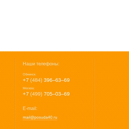
Наши телефоны:
Обнинск:
+7
(484)
396‒63‒69
Москва:
+7
(499)
705‒03‒69
E-mail:
mail@posuda40.ru