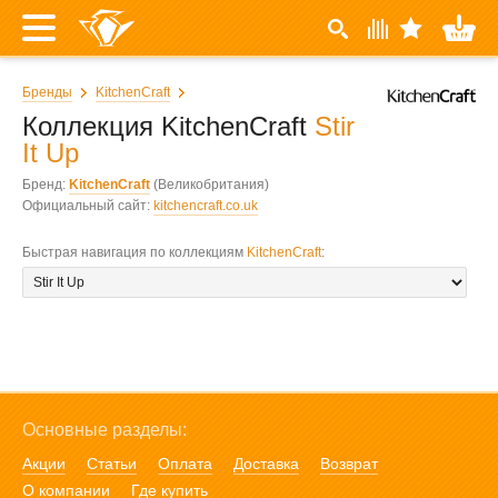
Бренды
KitchenCraft
Коллекция KitchenCraft
Stir
It Up
Бренд:
KitchenCraft
(Великобритания)
Официальный сайт:
kitchencraft.co.uk
Быстрая навигация по коллекциям
KitchenCraft
:
Основные разделы:
Акции
Статьи
Оплата
Доставка
Возврат
О компании
Где купить