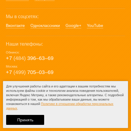
Мы в соцсетях:
Вконтакте
Одноклассники
Google+
YouTube
Наши телефоны:
Обнинск:
+7
(484)
396‒63‒69
Москва:
+7
(499)
705‒03‒69
E-mail:
Для улучшения работы сайта и его адаптации к вашим потребностям мы
используем файлы cookie и технологии анализа поведения пользователей,
mail@posuda40.ru
включая Яндекс Метрику, а также рекомендательные алгоритмы. С подробной
информацией о том, как мы обрабатываем ваши данные, вы можете
ознакомиться в нашей
Политике в отношении обработки персональных
данных
.
© 2009-2026 – Posuda40.ru.
При любом копировании информации
Принять
ссылка на
Posuda40.ru
обязательна.