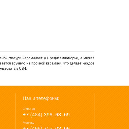
енок глазури напоминает о Средиземноморье, а мягкая
вается вручную из прочной керамики, что делает каждое
льзовать в СВЧ.
Наши телефоны:
Обнинск:
+7
(484)
396‒63‒69
Москва:
+7
(499)
705‒03‒69