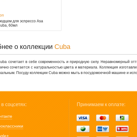
ion
людцем для эспрессо Asa
Cuba, 60мл
нее о коллекции
Cuba
uba сочетает в себе современность и природную силу. Неравномерный отт
ично сочетается с натуральностью цвета и материала. Коллекция изготавли
кальным. Посуду коллекции Cuba можно мыть в посудомоечной машине и испо
в соцсетях:
Принимаем к оплате:
нтакте
оклассники
gle+