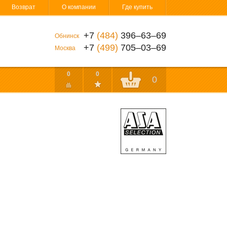
Возврат
О компании
Где купить
+7
(484)
396‒63‒69
Обнинск
+7
(499)
705‒03‒69
Москва
0
0
0