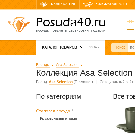
Posuda40.ru
San-Premium.ru
КАТАЛОГ ТОВАРОВ
Поиск
22 679
Бренды
Asa Selection
Коллекция Asa Selection
Бренд:
Asa Selection
(Германия)
|
Официальный сайт
По категориям
Все то
1
Столовая посуда
Кружки, чайные пары