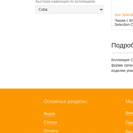
Быстрая навигация по коллекциям
:
Asa Select
Чашка с б
Selection 
Подроб
Коллекция C
форма орган
изделие уни
Основные разделы:
Мы 
Вко
Акции
Статьи
Одн
Оплата
Goo