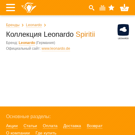
Бренды
Leonardo
Коллекция Leonardo
Spiritii
Бренд:
Leonardo
(Германия)
Официальный сайт:
www.leonardo.de
Основные разделы:
Акции
Статьи
Оплата
Доставка
Возврат
О компании
Где купить