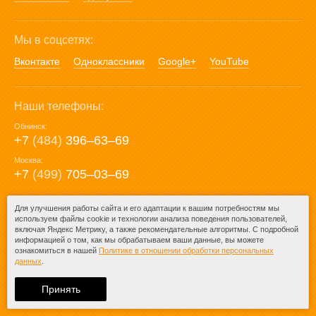
Мы в соцсетях:
Вконтакте
Одноклассники
Google+
YouTube
Наши телефоны:
Обнинск:
+7
(484)
396‒63‒69
Москва:
+7
(499)
705‒03‒69
E-mail:
Для улучшения работы сайта и его адаптации к вашим потребностям мы
используем файлы cookie и технологии анализа поведения пользователей,
mail@posuda40.ru
включая Яндекс Метрику, а также рекомендательные алгоритмы. С подробной
информацией о том, как мы обрабатываем ваши данные, вы можете
ознакомиться в нашей
Политике в отношении обработки персональных
данных
.
© 2009-2026 – Posuda40.ru.
При любом копировании информации
Принять
ссылка на
Posuda40.ru
обязательна.