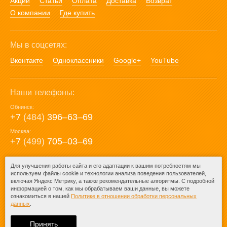
Акции
Статьи
Оплата
Доставка
Возврат
О компании
Где купить
Мы в соцсетях:
Вконтакте
Одноклассники
Google+
YouTube
Наши телефоны:
Обнинск:
+7
(484)
396‒63‒69
Москва:
+7
(499)
705‒03‒69
E-mail:
Для улучшения работы сайта и его адаптации к вашим потребностям мы
используем файлы cookie и технологии анализа поведения пользователей,
mail@posuda40.ru
включая Яндекс Метрику, а также рекомендательные алгоритмы. С подробной
информацией о том, как мы обрабатываем ваши данные, вы можете
ознакомиться в нашей
Политике в отношении обработки персональных
данных
.
© 2009-2026 – Posuda40.ru.
При любом копировании информации
Принять