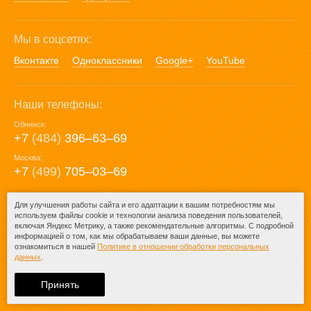
Мы в соцсетях:
Вконтакте
Одноклассники
Google+
YouTube
Наши телефоны:
Обнинск:
+7
(484)
396‒63‒69
Москва:
+7
(499)
705‒03‒69
E-mail:
Для улучшения работы сайта и его адаптации к вашим потребностям мы
используем файлы cookie и технологии анализа поведения пользователей,
mail@posuda40.ru
включая Яндекс Метрику, а также рекомендательные алгоритмы. С подробной
информацией о том, как мы обрабатываем ваши данные, вы можете
ознакомиться в нашей
Политике в отношении обработки персональных
данных
.
© 2009-2026 – Posuda40.ru.
При любом копировании информации
Принять
ссылка на
Posuda40.ru
обязательна.