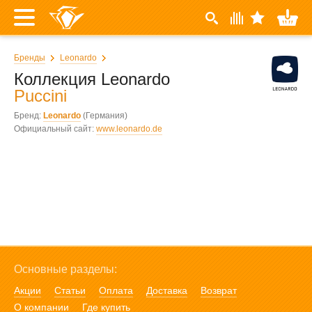
Бренды
Leonardo
Коллекция Leonardo
Puccini
Бренд:
Leonardo
(Германия)
Официальный сайт:
www.leonardo.de
Основные разделы:
Акции
Статьи
Оплата
Доставка
Возврат
О компании
Где купить