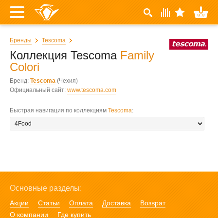
Бренды
Tescoma
Коллекция Tescoma
Family
Colori
Бренд:
Tescoma
(Чехия)
Официальный сайт:
www.tescoma.com
Быстрая навигация по коллекциям
Tescoma
:
Основные разделы:
Акции
Статьи
Оплата
Доставка
Возврат
О компании
Где купить