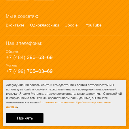
Мы в соцсетях:
Вконтакте
Одноклассники
Google+
YouTube
Наши телефоны:
Обнинск:
+7
(484)
396‒63‒69
Москва:
+7
(499)
705‒03‒69
E-mail:
Для улучшения работы сайта и его адаптации к вашим потребностям мы
используем файлы cookie и технологии анализа поведения пользователей,
mail@posuda40.ru
включая Яндекс Метрику, а также рекомендательные алгоритмы. С подробной
информацией о том, как мы обрабатываем ваши данные, вы можете
ознакомиться в нашей
Политике в отношении обработки персональных
данных
.
© 2009-2026 – Posuda40.ru.
При любом копировании информации
Принять
ссылка на
Posuda40.ru
обязательна.