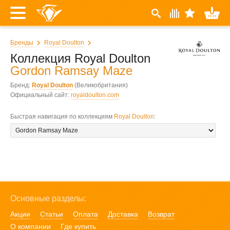
Бренды
Royal Doulton
Коллекция Royal Doulton
Gordon Ramsay Maze
Бренд:
Royal Doulton
(Великобритания)
Официальный сайт:
royaldoulton.com
Быстрая навигация по коллекциям
Royal Doulton
:
Основные разделы:
Акции
Статьи
Оплата
Доставка
Возврат
О компании
Где купить