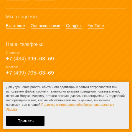
Мы в соцсетях:
Вконтакте
Одноклассники
Google+
YouTube
Наши телефоны:
Обнинск:
+7
(484)
396‒63‒69
Москва:
+7
(499)
705‒03‒69
E-mail:
Для улучшения работы сайта и его адаптации к вашим потребностям мы
используем файлы cookie и технологии анализа поведения пользователей,
mail@posuda40.ru
включая Яндекс Метрику, а также рекомендательные алгоритмы. С подробной
информацией о том, как мы обрабатываем ваши данные, вы можете
ознакомиться в нашей
Политике в отношении обработки персональных
данных
.
© 2009-2026 – Posuda40.ru.
При любом копировании информации
Принять
ссылка на
Posuda40.ru
обязательна.